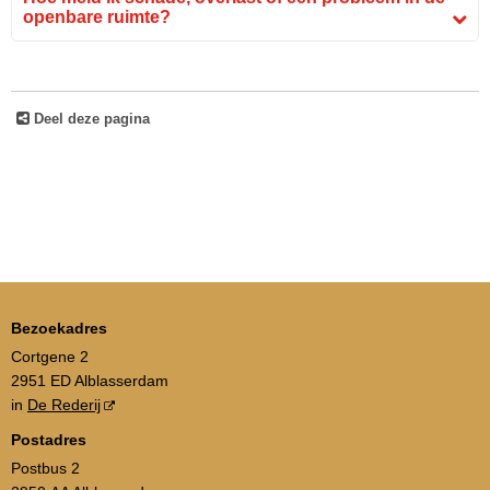
openbare ruimte?
Deel deze pagina
Bezoekadres
Cortgene 2
2951 ED Alblasserdam
in
De Rederij
Postadres
Postbus 2