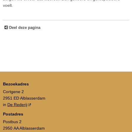
voelt.
Deel deze pagina
Bezoekadres
Cortgene 2
2951 ED Alblasserdam
in
De Rederij
Postadres
Postbus 2
2950 AA Alblasserdam