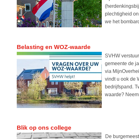
(herdenkingsbi
plechtigheid o
we het bombard
Belasting en WOZ-waarde
SVHW verstuur
gemeente de jaa
via MijnOverhei
vindt u ook de
bedrijfspand. Tw
waarde? Neem 
Blik op ons college
De burgemeeste