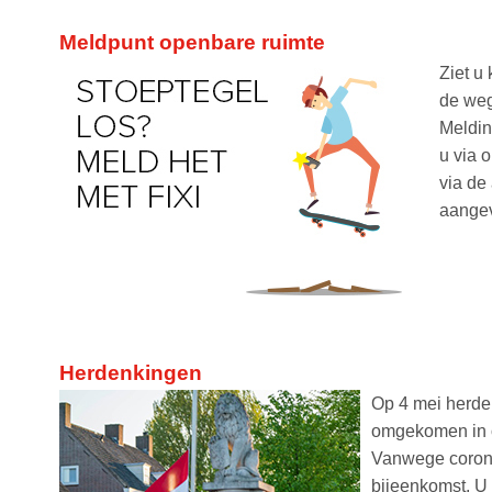
Meldpunt openbare ruimte
Ziet u 
de weg
Meldin
u via 
via de
aangev
Herdenkingen
Op 4 mei herde
omgekomen in o
Vanwege corona
bijeenkomst. U