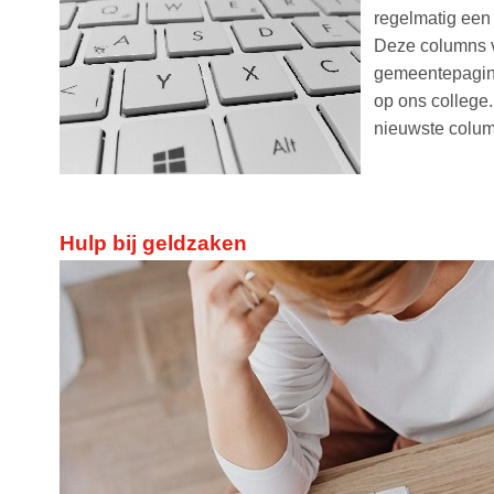
regelmatig een
Deze columns v
gemeentepagina
op ons college
nieuwste column
Hulp bij geldzaken