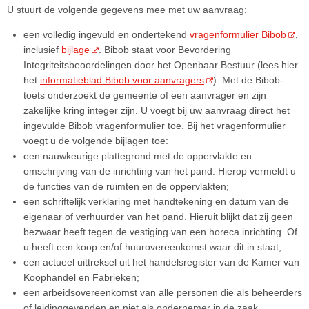
U stuurt de volgende gegevens mee met uw aanvraag:
een volledig ingevuld en ondertekend
vragenformulier Bibob
,
inclusief
bijlage
. Bibob staat voor Bevordering
Integriteitsbeoordelingen door het Openbaar Bestuur (lees hier
het
informatieblad Bibob voor aanvragers
). Met de Bibob-
toets onderzoekt de gemeente of een aanvrager en zijn
zakelijke kring integer zijn. U voegt bij uw aanvraag direct het
ingevulde Bibob vragenformulier toe. Bij het vragenformulier
voegt u de volgende bijlagen toe:
een nauwkeurige plattegrond met de oppervlakte en
omschrijving van de inrichting van het pand. Hierop vermeldt u
de functies van de ruimten en de oppervlakten;
een schriftelijk verklaring met handtekening en datum van de
eigenaar of verhuurder van het pand. Hieruit blijkt dat zij geen
bezwaar heeft tegen de vestiging van een horeca inrichting. Of
u heeft een koop en/of huurovereenkomst waar dit in staat;
een actueel uittreksel uit het handelsregister van de Kamer van
Koophandel en Fabrieken;
een arbeidsovereenkomst van alle personen die als beheerders
of leidinggevenden en niet als ondernemer in de zaak