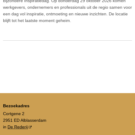
bijzondere Inspiratiedag. Op donderdag 29 oktober 2026 komen
werkgevers, ondernemers en professionals uit de regio samen voor
een dag vol inspiratie, ontmoeting en nieuwe inzichten. De locatie
blijft tot het laatste moment geheim.
Bezoekadres
Cortgene 2
2951 ED Alblasserdam
in
De Rederij