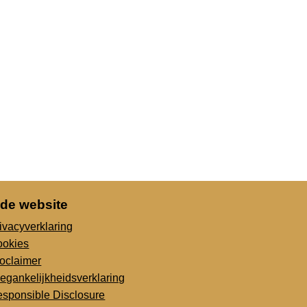
 de website
ivacyverklaring
ookies
oclaimer
egankelijkheidsverklaring
sponsible Disclosure