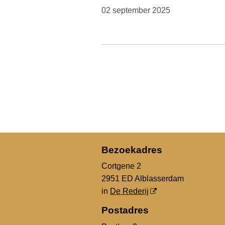
02 september 2025
Bezoekadres
Cortgene 2
2951 ED Alblasserdam
in
De Rederij
Postadres