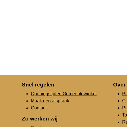
Snel regelen
Over
Openingstijden Gemeentewinkel
Pr
Maak een afspraak
C
Contact
Pr
To
Zo werken wij
Re