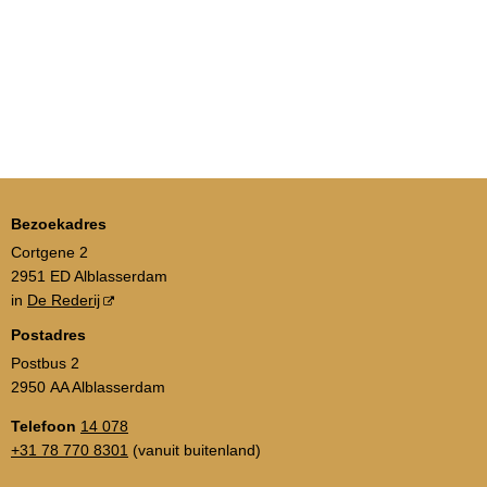
Bezoekadres
Cortgene 2
2951 ED Alblasserdam
in
De Rederij
Postadres
Postbus 2
2950 AA Alblasserdam
Telefoon
14 078
+31 78 770 8301
(vanuit buitenland)