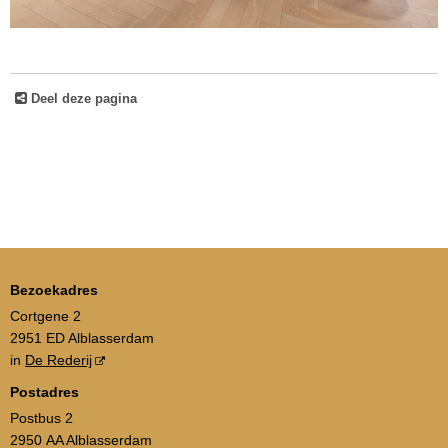
Deel deze pagina
Bezoekadres
Cortgene 2
2951 ED Alblasserdam
in
De Rederij
Postadres
Postbus 2
2950 AA Alblasserdam