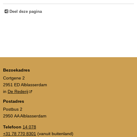
Deel deze pagina
Bezoekadres
Cortgene 2
2951 ED Alblasserdam
in
De Rederij
Postadres
Postbus 2
2950 AA Alblasserdam
Telefoon
14 078
+31 78 770 8301
(vanuit buitenland)