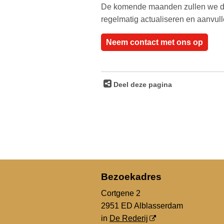
De komende maanden zullen we de
regelmatig actualiseren en aanvull
Neem contact met ons op
Deel deze pagina
Bezoekadres
Cortgene 2
2951 ED Alblasserdam
in
De Rederij