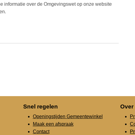
 informatie over de Omgevingswet op onze website
en.
Snel regelen
Over
Openingstijden Gemeentewinkel
Pr
Maak een afspraak
C
Contact
Pr