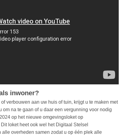
 als inwoner?
 of verbouwen aan uw huis of tuin, krijgt u te maken met
 om na te gaan of u daar een vergunning voor nodig
ri 2024 op het nieuwe omgevingsloket op
. Dit loket heet ook wel het Digitaal Stelsel
alle overheden samen zodat u op één plek alle