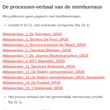
De processen-verbaal van de stembureaus
We publiceren geen pagina's met handtekeningen.
(model N 10-1), met eventuele corrigenda (Na 14-1)
Alblasserdam_1_De Damsteen_GR26
Alblasserdam_3_Stichting De Poort_GR26
Alblasserdam_4_Woonzorgcentrum De Waard_GR26
Alblasserdam_5_Zwembad Blokweer_GR26
Alblasserdam_7_Ds. Joannes Beukelmanschool_GR26
Alblasserdam_9_MFC Maasplein_GR26
Alblasserdam_11_Sportpark Molenzicht_GR26
Alblasserdam_12_De Rederij (gemeentehuis)_GR26
Alblasserdam_12_De Rederij (gemeentehuis)_GR26_Aanpassing
Alblasserdam_14_De Postduif_GR26
Alblasserdam_20_'t Nokkenwiel_GR26
Het proces-verbaal van het gemeentelijk stembureau (model
Na 31-1)