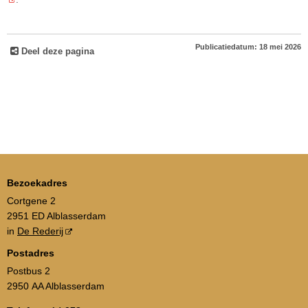
Publicatiedatum: 18 mei 2026
Deel deze pagina
Bezoekadres
Cortgene 2
2951 ED Alblasserdam
in
De Rederij
Postadres
Postbus 2
2950 AA Alblasserdam