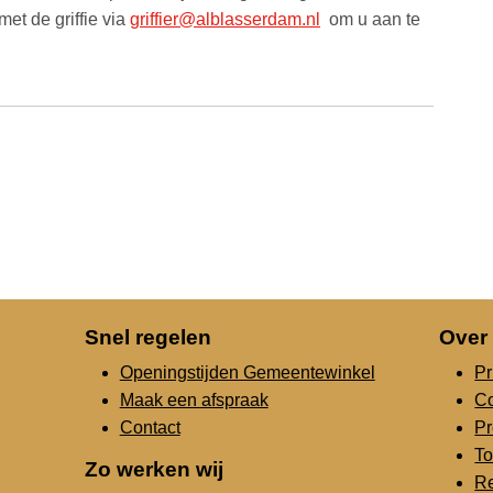
et de griffie via
griffier@alblasserdam.nl
om u aan te
Snel regelen
Over
Openingstijden Gemeentewinkel
Pr
Maak een afspraak
C
Contact
Pr
To
Zo werken wij
Re