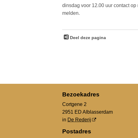
dinsdag voor 12.00 uur contact op m
melden.
Deel deze pagina
Bezoekadres
Cortgene 2
2951 ED Alblasserdam
in
De Rederij
Postadres