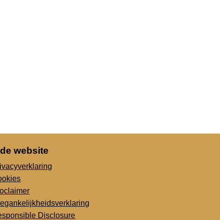
 de website
ivacyverklaring
ookies
oclaimer
egankelijkheidsverklaring
sponsible Disclosure