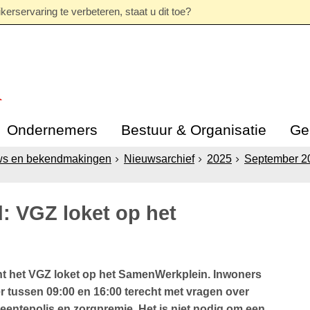
erservaring te verbeteren, staat u dit toe?
Ondernemers
Bestuur & Organisatie
Ge
ws en bekendmakingen
Nieuwsarchief
2025
September 2
: VGZ loket op het
t het VGZ loket op het SamenWerkplein. Inwoners
 tussen 09:00 en 16:00 terecht met vragen over
entepolis en zorgpremie. Het is niet nodig om een