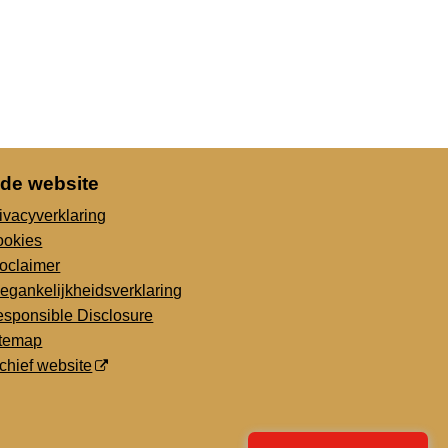
 de website
ivacyverklaring
ookies
oclaimer
egankelijkheidsverklaring
sponsible Disclosure
itemap
chief website