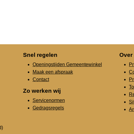
Snel regelen
Over
Openingstijden Gemeentewinkel
Pr
Maak een afspraak
C
Contact
Pr
To
Zo werken wij
Re
Servicenormen
S
Gedragsregels
Ar
d)