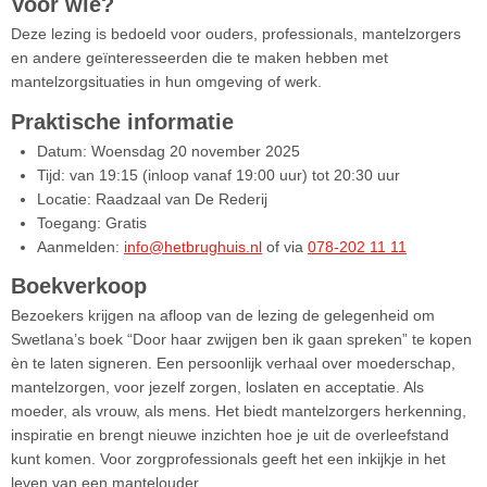
Voor wie?
Deze lezing is bedoeld voor ouders, professionals, mantelzorgers
en andere geïnteresseerden die te maken hebben met
mantelzorgsituaties in hun omgeving of werk.
Praktische informatie
Datum: Woensdag 20 november 2025
Tijd: van 19:15 (inloop vanaf 19:00 uur) tot 20:30 uur
Locatie: Raadzaal van De Rederij
Toegang: Gratis
Aanmelden:
info@hetbrughuis.nl
of via
078-202 11 11
Boekverkoop
Bezoekers krijgen na afloop van de lezing de gelegenheid om
Swetlana’s boek “Door haar zwijgen ben ik gaan spreken” te kopen
èn te laten signeren. Een persoonlijk verhaal over moederschap,
mantelzorgen, voor jezelf zorgen, loslaten en acceptatie. Als
moeder, als vrouw, als mens. Het biedt mantelzorgers herkenning,
inspiratie en brengt nieuwe inzichten hoe je uit de overleefstand
kunt komen. Voor zorgprofessionals geeft het een inkijkje in het
leven van een mantelouder.